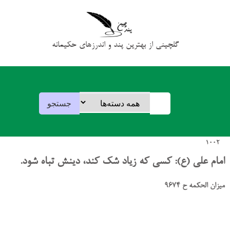
گلچینی از بهترین پند و اندرزهای حکیمانه
1002
امام علی (ع): کسی که زیاد شک کند، دینش تباه شود.
میزان الحکمه ح 9674