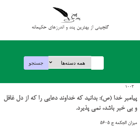
گلچینی از بهترین پند و اندرزهای حکیمانه
1003
پیامبر خدا (ص): بدانید که خداوند دعایی را که از دل غافل
و بی خبر باشد، نمی پذیرد.
میزان الجکمه ج 5605