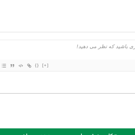
{}
[+]