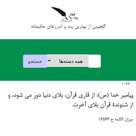
گلچینی از بهترین پند و اندرزهای حکیمانه
1063
پیامبر خدا (ص): از قاری قرآن، بلای دنیا دور می شود، و
از شنوندۀ قرآن بلای آخرت.
میزان الکمه ح 16566