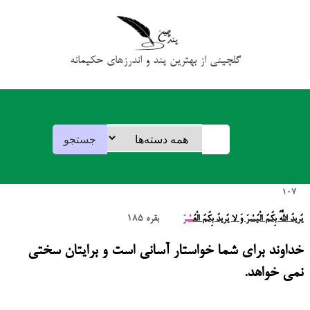
گلچینی از بهترین پند و اندرزهای حکیمانه
107
يُريدُ اللَّهُ بِکُمُ الْيُسْرَ وَ لا يُريدُ بِکُمُ الْعُ
سْرَ
بقره 185
خداوند برای شما خواستار آسانی است و برایتان سختی
نمی خواهد.