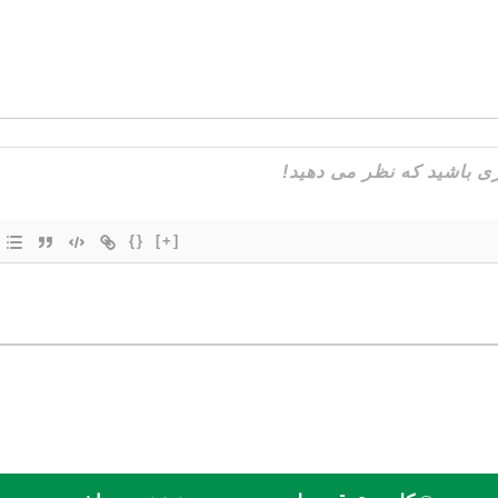
{}
[+]