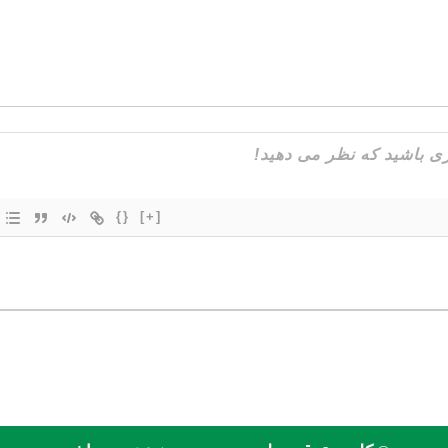
{}
[+]