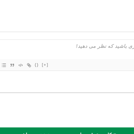
{}
[+]