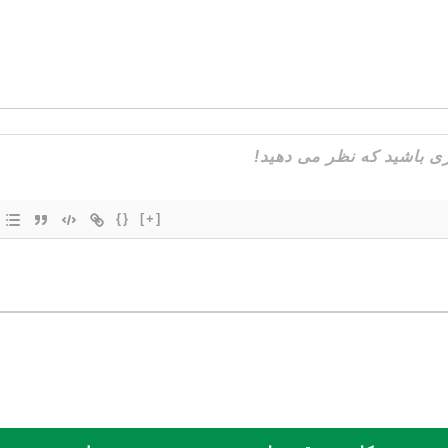
{}
[+]