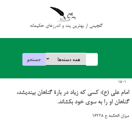
گلچینی از بهترین پند و اندرزهای حکیمانه
1501
امام علی (ع): کسی که زیاد در بارۀ گناهان بیندیشد،
گناهان او را به سوی خود بکشاند.
میزان الحکمه ح 16228