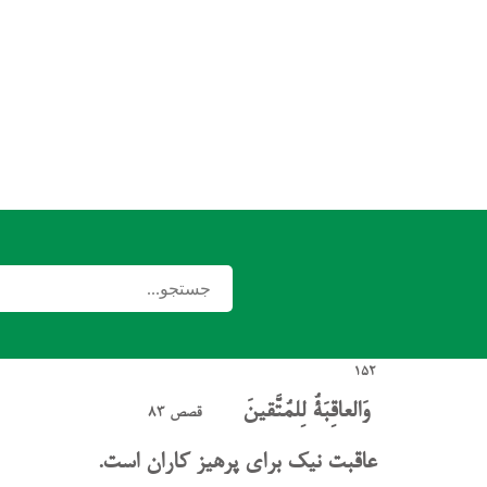
152
وَالعاقِبَةُ لِلمُتَّقينَ
قصص 83
عاقبت نیک برای پرهیز کاران است.