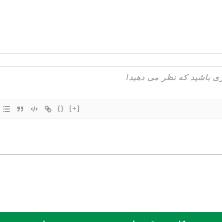
{}
[+]