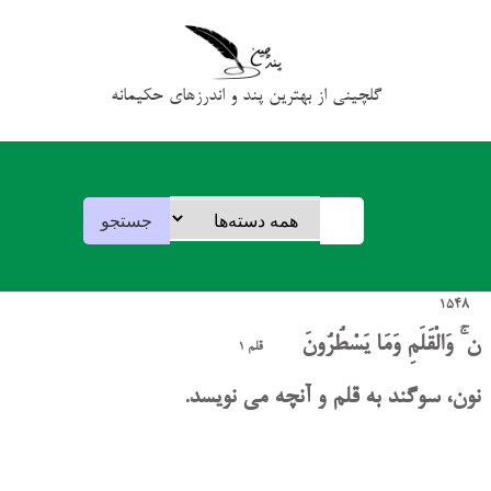
گلچینی از بهترین پند و اندرزهای حکیمانه
1548
ن ۚ وَالْقَلَمِ وَمَا يَسْطُرُونَ
قلم 1
نون، سوگند به قلم و آنچه می نویسد.