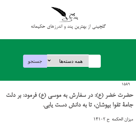
گلچینی از بهترین پند و اندرزهای حکیمانه
1589
حضرت خضر (ع): در سفارش به موسی (ع) فرمود: بر دلت
جامۀ تقوا بپوشان، تا به دانش دست یابی.
میزان الحکمه ح 14102