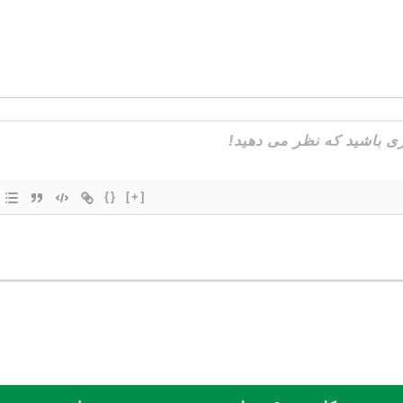
{}
[+]