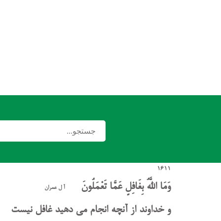
1611
وَمَا اللَّهُ بِغَافِلٍ عَمَّا تَعْمَلُونَ
آ
ل عمران
و خداوند از آنچه انجام می دهید غافل نیست