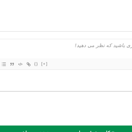
{}
[+]