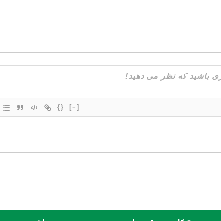
{}
[+]