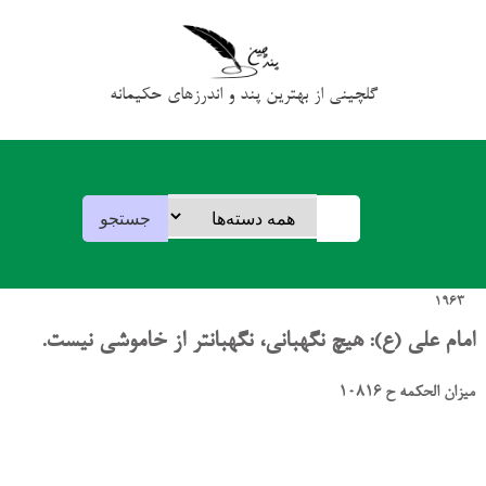
گلچینی از بهترین پند و اندرزهای حکیمانه
1963
امام علی (ع): هیچ نگهبانی، نگهبانتر از خاموشی نیست.
میزان الحکمه ح 10816