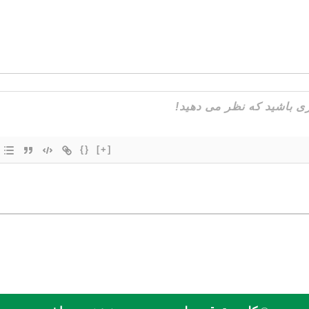
{}
[+]