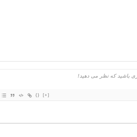
{}
[+]