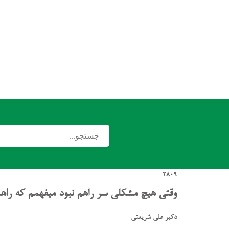
2809
وقتی هیچ مشکلی سر راهم نبود میفهمم که راهمو
دکبر علی شریعتی