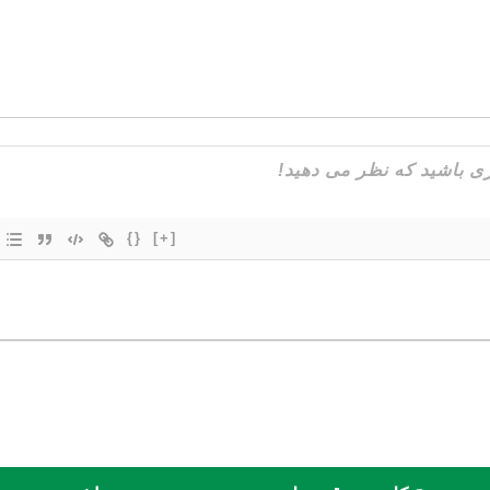
{}
[+]