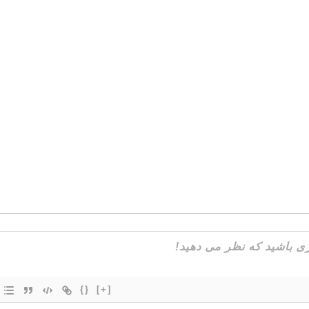
{}
[+]