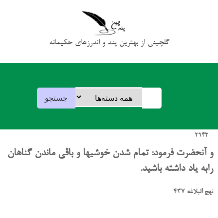
گلچینی از بهترین پند و اندرزهای حکیمانه
2943
و آنحضرت فرمود: تمام شدن خوشیها و باقی ماندن گناهان
رابه یاد داشته باشید.
نهج البلاغه 437