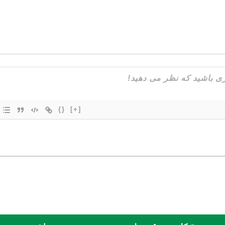
{}
[+]