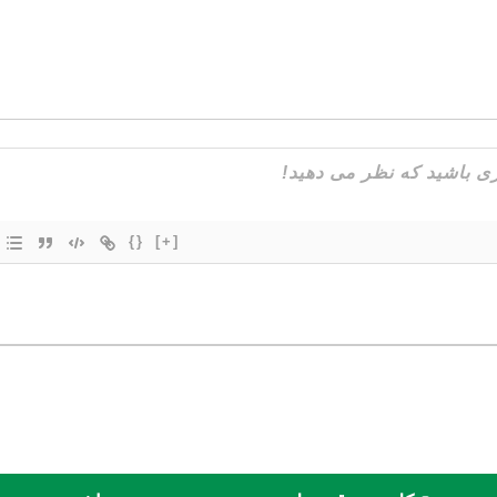
{}
[+]