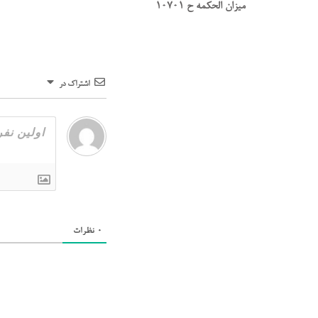
میزان الحکمه ح 10701
اشتراک در
0
نظرات