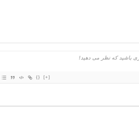
{}
[+]