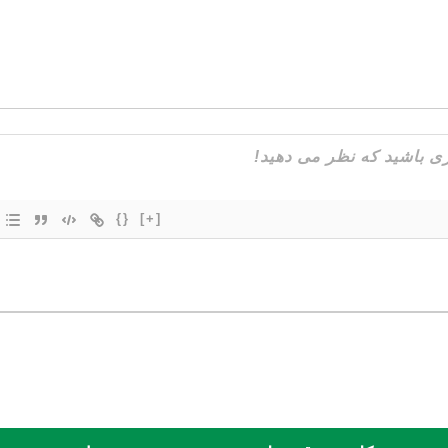
{}
[+]