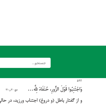
592
وَاجْتَنِبُوا قَوْلَ الزُّورِ، حُنَفَاءَ لِلَّه…
حج 30 و 31
و از گفتار باطل (و دروغ) اجتناب ورزید، در