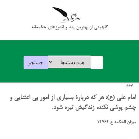
گلچینی از بهترین پند و اندرزهای حکیمانه
667
امام علی (ع): هر که دربارۀ بسیاری از امور بی اعتنایی و
چشم پوشی نکند، زندگیش تیره شود.
میزان الحکمه ح 14764