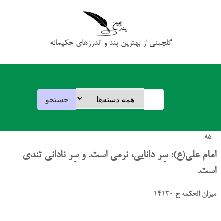
گلچینی از بهترین پند و اندرزهای حکیمانه
85
امام علی(ع): سِر دانایی، نرمی است. و سِر نادانی تندی
است.
میزان الحکمه ح 14130