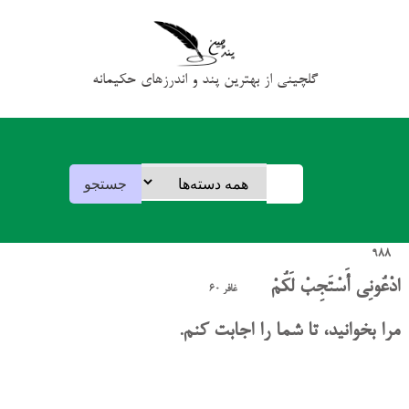
گلچینی از بهترین پند و اندرزهای حکیمانه
988
ادْعُونِي أَسْتَجِبْ لَكُمْ
غافر 60
مرا بخوانید، تا شما را اجابت کنم.